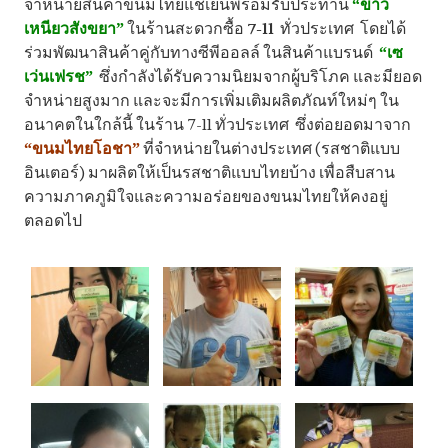
จำหน่
ายสินค้าขนมไทยแช่เย็นพร้อมรั
บประทาน
“ข้าว
เหนียวสังขยา”
ในร้านสะดวกซื้อ
7-11
ทั่วประเทศ โดยได้
ร่วมพัฒนาสินค้าคู่กั
บทางซีพีออลล์ ในสินค้าแบรนด์
“เซ
เว่นเฟรช”
ซึ่งกำลังได้รับความนิยมจากผู้
บริโภค และมียอด
จำหน่ายสูงมาก และจะมีการเพิ่มเติมผลิตภัณท์
ใหม่ๆ ใน
อนาคตในใกล้นี้ ในร้าน 7-11 ทั่วประเทศ ซึ่งต่อยอดมาจาก
“ขนมไทยโอชา”
ที่จำหน่ายในต่างประเทศ (รสชาติแบบ
อินเตอร์) มาผลิตให้เป็นรสชาติแบบไทยบ้าง เพื่อสืบสาน
ความภาคภูมิ
ใจและความอร่อยของขนมไทยให้
คงอยู่
ตลอดไป